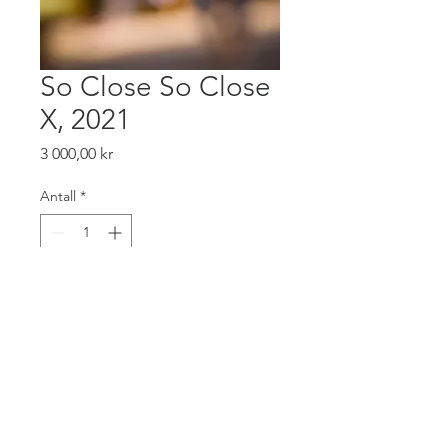
So Close So Close
X, 2021
Pris
3 000,00 kr
Antall
*
Legg til i handlekurv
str 55x40 cm, opplag 15 stk.
fotografi, trykket, signert og
nummerert på syrefritt papir