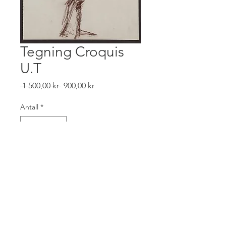
Tegning Croquis
U.T
Vanlig
Salgspris
 1 500,00 kr 
900,00 kr
pris
Antall
*
Legg til i handlekurv
Tegning/Croquis, brunkritt på
papir str. A3