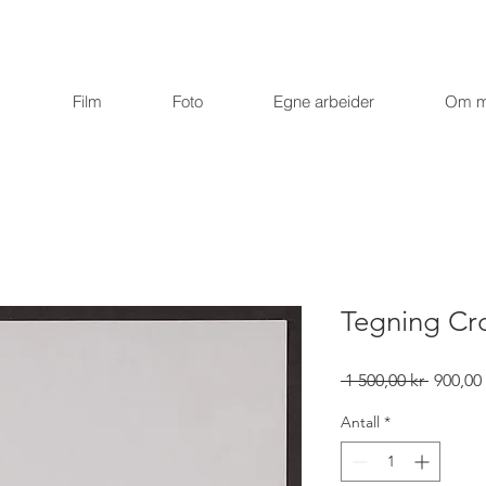
Film
Foto
Egne arbeider
Om 
Tegning Cro
Vanlig
 1 500,00 kr 
900,00 
pris
Antall
*