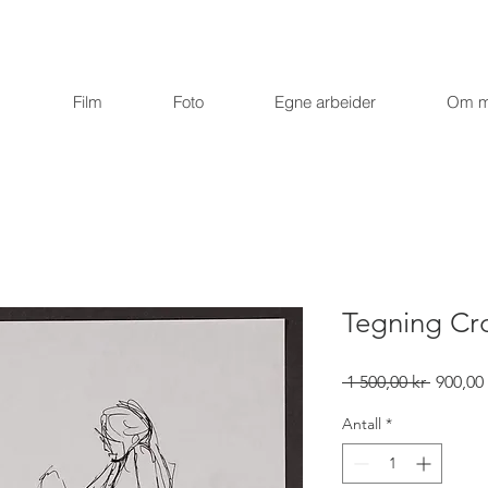
Film
Foto
Egne arbeider
Om 
Tegning Cro
Vanlig
 1 500,00 kr 
900,00 
pris
Antall
*